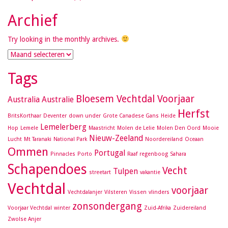
Archief
Try looking in the monthly archives.
Archief
Tags
Bloesem Vechtdal Voorjaar
Australia
Australie
Herfst
BritsKorthaar
Deventer
down under
Grote Canadese Gans
Heide
Lemelerberg
Hop
Lemele
Maastricht
Molen de Lelie
Molen Den Oord
Mooie
Nieuw-Zeeland
Lucht
Mt Taranaki
National Park
Noordereiland
Oceaan
Ommen
Portugal
Pinnacles
Porto
Raaf
regenboog
Sahara
Schapendoes
Vecht
Tulpen
streetart
vakantie
Vechtdal
voorjaar
Vechtdalanjer
Vilsteren
Vissen
vlinders
zonsondergang
Voorjaar Vechtdal
winter
Zuid-Afrika
Zuidereiland
Zwolse Anjer