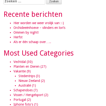
Zoeken naar:
Recente berichten
Hier worden we weer vrolijk van :-)
Orchideeënhoeve – vlinders en lori’s
Ommen by night!
Herfst
Als er één schaap over…..
Most Used Categories
Vechtdal
(30)
Planten en Dieren
(27)
Vakantie
(9)
Stedentrips
(3)
Nieuw-Zeeland
(2)
Australië
(1)
Schapendoes
(7)
Vissen / Hengelsport
(2)
Portugal
(2)
Iphone foto's
(1)