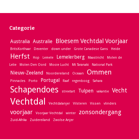
Categorie
Bloesem Vechtdal Voorjaar
Australia
Australie
BritsKorthaar
Deventer
down under
Grote Canadese Gans
Heide
Herfst
Lemelerberg
Hop
Lemele
Maastricht
Molen de
Lelie
Molen Den Oord
Mooie Lucht
Mt Taranaki
National Park
Ommen
Nieuw-Zeeland
Noordereiland
Oceaan
Portugal
Pinnacles
Porto
Raaf
regenboog
Sahara
Schapendoes
Vecht
Tulpen
streetart
vakantie
Vechtdal
Vechtdalanjer
Vilsteren
Vissen
vlinders
voorjaar
zonsondergang
Voorjaar Vechtdal
winter
Zuid-Afrika
Zuidereiland
Zwolse Anjer