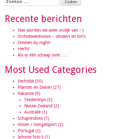
Zoeken naar:
Recente berichten
Hier worden we weer vrolijk van :-)
Orchideeënhoeve – vlinders en lori’s
Ommen by night!
Herfst
Als er één schaap over…..
Most Used Categories
Vechtdal
(30)
Planten en Dieren
(27)
Vakantie
(9)
Stedentrips
(3)
Nieuw-Zeeland
(2)
Australië
(1)
Schapendoes
(7)
Vissen / Hengelsport
(2)
Portugal
(2)
Iphone foto's
(1)