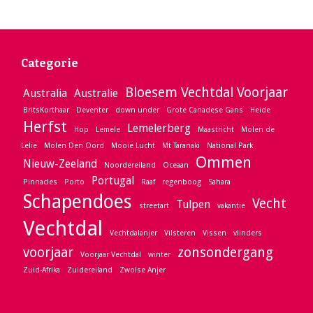
Categorie
Bloesem Vechtdal Voorjaar
Australia
Australie
BritsKorthaar
Deventer
down under
Grote Canadese Gans
Heide
Herfst
Lemelerberg
Hop
Lemele
Maastricht
Molen de
Lelie
Molen Den Oord
Mooie Lucht
Mt Taranaki
National Park
Ommen
Nieuw-Zeeland
Noordereiland
Oceaan
Portugal
Pinnacles
Porto
Raaf
regenboog
Sahara
Schapendoes
Vecht
Tulpen
streetart
vakantie
Vechtdal
Vechtdalanjer
Vilsteren
Vissen
vlinders
voorjaar
zonsondergang
Voorjaar Vechtdal
winter
Zuid-Afrika
Zuidereiland
Zwolse Anjer