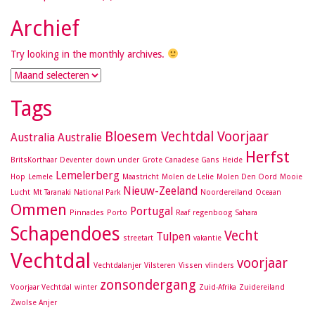
Archief
Try looking in the monthly archives.
Archief
Tags
Bloesem Vechtdal Voorjaar
Australia
Australie
Herfst
BritsKorthaar
Deventer
down under
Grote Canadese Gans
Heide
Lemelerberg
Hop
Lemele
Maastricht
Molen de Lelie
Molen Den Oord
Mooie
Nieuw-Zeeland
Lucht
Mt Taranaki
National Park
Noordereiland
Oceaan
Ommen
Portugal
Pinnacles
Porto
Raaf
regenboog
Sahara
Schapendoes
Vecht
Tulpen
streetart
vakantie
Vechtdal
voorjaar
Vechtdalanjer
Vilsteren
Vissen
vlinders
zonsondergang
Voorjaar Vechtdal
winter
Zuid-Afrika
Zuidereiland
Zwolse Anjer