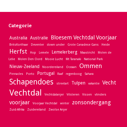
Categorie
Bloesem Vechtdal Voorjaar
Australia
Australie
BritsKorthaar
Deventer
down under
Grote Canadese Gans
Heide
Herfst
Lemelerberg
Hop
Lemele
Maastricht
Molen de
Lelie
Molen Den Oord
Mooie Lucht
Mt Taranaki
National Park
Ommen
Nieuw-Zeeland
Noordereiland
Oceaan
Portugal
Pinnacles
Porto
Raaf
regenboog
Sahara
Schapendoes
Vecht
Tulpen
streetart
vakantie
Vechtdal
Vechtdalanjer
Vilsteren
Vissen
vlinders
voorjaar
zonsondergang
Voorjaar Vechtdal
winter
Zuid-Afrika
Zuidereiland
Zwolse Anjer