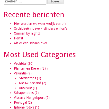
Zoeken naar:
Recente berichten
Hier worden we weer vrolijk van :-)
Orchideeënhoeve – vlinders en lori’s
Ommen by night!
Herfst
Als er één schaap over…..
Most Used Categories
Vechtdal
(30)
Planten en Dieren
(27)
Vakantie
(9)
Stedentrips
(3)
Nieuw-Zeeland
(2)
Australië
(1)
Schapendoes
(7)
Vissen / Hengelsport
(2)
Portugal
(2)
Iphone foto's
(1)