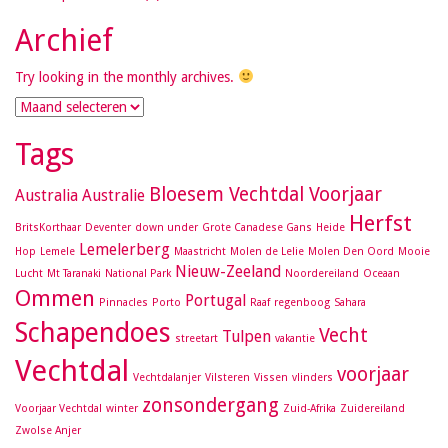
Archief
Try looking in the monthly archives.
Archief
Tags
Bloesem Vechtdal Voorjaar
Australia
Australie
Herfst
BritsKorthaar
Deventer
down under
Grote Canadese Gans
Heide
Lemelerberg
Hop
Lemele
Maastricht
Molen de Lelie
Molen Den Oord
Mooie
Nieuw-Zeeland
Lucht
Mt Taranaki
National Park
Noordereiland
Oceaan
Ommen
Portugal
Pinnacles
Porto
Raaf
regenboog
Sahara
Schapendoes
Vecht
Tulpen
streetart
vakantie
Vechtdal
voorjaar
Vechtdalanjer
Vilsteren
Vissen
vlinders
zonsondergang
Voorjaar Vechtdal
winter
Zuid-Afrika
Zuidereiland
Zwolse Anjer